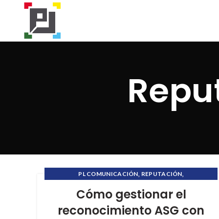
Reput
,
,
PL COMUNICACIÓN
REPUTACIÓN
,
REPUTACIÓN CORPORATIVA
Cómo gestionar el
VILLAFANE&ASOCIADOS
reconocimiento ASG con