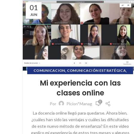
01
JUN
,
,
COMUNICACION
COMUNICACIÓN ESTRATÉGICA
,
,
CRISIS COMUNICACIONAL
ETHICCSMATTER
Mi experiencia con las
,
,
ETHICSMATTER
FORMACION ONLINE
clases online
,
,
INFORMACIÓN FINANCIERA
PL COMUNICACIÓN
,
,
PUBLIC RELATIONS
RELACIONES PÚBLICAS
0
Por
Plcion*Manag
,
,
REPUTACIÓN CORPORATIVA
SOCIAL MEDIA
La docencia online llegó para quedarse. Ahora bien,
,
STORYTELLING
VILLAFANE&ASOCIADOS
¿cuáles han sido las ventajas y cuáles las dificultades
de este nuevo método de enseñanza? En este vídeo
explico mí experiencia de estos tres meses y algunos