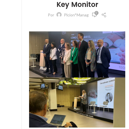
Key Monitor
0
Por
Plcion*Manag