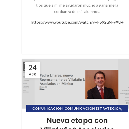
tips que a mi me ayudaron mucho a ganarme la
confianza de mis alumnos.
https://www.youtube.com/watch?v=PS92uNFyXU4
24
ABR
,
,
COMUNICACION
COMUNICACIÓN ESTRATÉGICA
,
,
CRISIS COMUNICACIONAL
ETHICCSMATTER
Nueva etapa con
,
,
ETHICSMATTER
INFORMACIÓN FINANCIERA