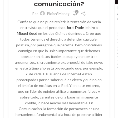
comunicación?
,
,
PROPÓSITO CORPORATIVO
PUBLIC RELATIONS
,
,
RELACIONES PÚBLICAS
REPUTACIÓN
0
Por
Plcion*Manag
,
,
REPUTACIÓN CORPORATIVA
SOCIAL MEDIA
Confieso que no pude resistir la tentación de ver la
VILLAFANE&ASOCIADOS
entrevista que el periodista
Jordi Évole
le hizo a
Miguel Bosé
en los dos últimos domingos. Creo que
todos tenemos el derecho a defender cualquier
postura, por peregrina que parezca. Pero coincidiréis
conmigo en que lo único importante que debemos
aportar son datos fiables que apoyen nuestros
argumentos. El crecimiento exponencial de fake news
en este último año está provocando que, por ejemplo,
6 de cada 10 usuarios de Internet estén
preocupados por no saber qué es cierto y qué no en
el ámbito de noticias en la Red. Y en este entorno,
que un líder de opinión utilice argumentos falsos y,
sobre todo, carentes de una base mínimamente
creíble, lo hace mucho más lamentable. En
Comunicación, la formación de portavoces es una
herramienta fundamental a la hora de preparar al líder