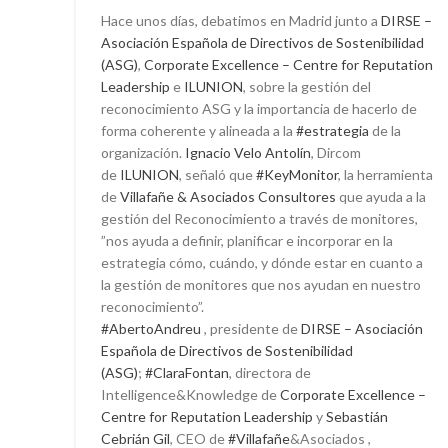
Hace unos días, debatimos en Madrid junto a
DIRSE –
Asociación Española de Directivos de Sostenibilidad
(ASG)
,
Corporate Excellence – Centre for Reputation
Leadership
e
ILUNION
, sobre la gestión del
reconocimiento ASG y la importancia de hacerlo de
forma coherente y alineada a la
#estrategia
de la
organización.
Ignacio Velo Antolín
, Dircom
de
ILUNION
, señaló que
#KeyMonitor
, la herramienta
de
Villafañe & Asociados Consultores
que ayuda a la
gestión del Reconocimiento a través de monitores,
”nos ayuda a definir, planificar e incorporar en la
estrategia cómo, cuándo, y dónde estar en cuanto a
la gestión de monitores que nos ayudan en nuestro
reconocimiento”.
#AbertoAndreu
, presidente de
DIRSE – Asociación
Española de Directivos de Sostenibilidad
(ASG)
;
#ClaraFontan
, directora de
Intelligence&Knowledge de
Corporate Excellence –
Centre for Reputation Leadership
y
Sebastián
Cebrián Gil
, CEO de
#Villafañe
&Asociados ,