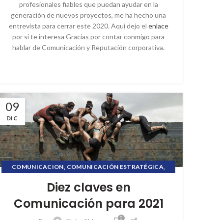
profesionales fiables que puedan ayudar en la
,
,
SOCIAL MEDIA
STORYTELLING
generación de nuevos proyectos, me ha hecho una
,
UNIVERSIDAD PANAMERICANA
entrevista para cerrar este 2020. Aquí dejo el
enlace
VILLAFANE&ASOCIADOS
por si te interesa Gracias por contar conmigo para
hablar de Comunicación y Reputación corporativa.
09
DIC
,
,
COMUNICACION
COMUNICACIÓN ESTRATÉGICA
,
CRISIS COMUNICACIONAL
Diez claves en
,
,
INFORMACIÓN FINANCIERA
PL COMUNICACIÓN
Comunicación para 2021
,
,
PUBLIC RELATIONS
RELACIONES PÚBLICAS
,
,
REPUTACIÓN CORPORATIVA
SOCIAL MEDIA
0