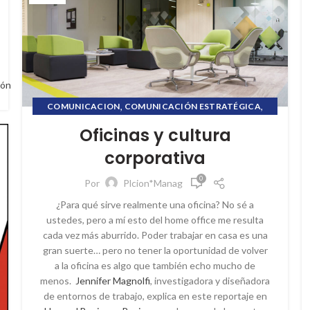
ión
,
,
COMUNICACION
COMUNICACIÓN ESTRATÉGICA
,
,
CRISIS COMUNICACIONAL
CULTURA CORPORATIVA
Oficinas y cultura
,
,
,
ETHICSMATTER
FORMACION ONLINE
HOME OFFICE
corporativa
,
,
INFORMACIÓN FINANCIERA
PL COMUNICACIÓN
,
,
PROPÓSITO CORPORATIVO
PUBLIC RELATIONS
0
Por
Plcion*Manag
,
,
RELACIONES PÚBLICAS
REPUTACIÓN
¿Para qué sirve realmente una oficina? No sé a
,
,
REPUTACIÓN CORPORATIVA
SOCIAL MEDIA
ustedes, pero a mí esto del home office me resulta
VILLAFANE&ASOCIADOS
cada vez más aburrido. Poder trabajar en casa es una
gran suerte… pero no tener la oportunidad de volver
a la oficina es algo que también echo mucho de
menos.
Jennifer Magnolfi
, investigadora y diseñadora
de entornos de trabajo, explica en este reportaje en