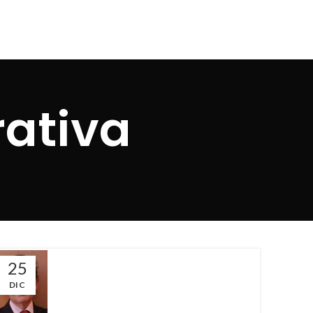
rativa
25
DIC