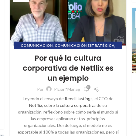
,
,
COMUNICACION
COMUNICACIÓN ESTRATÉGICA
,
,
CRISIS COMUNICACIONAL
CULTURA CORPORATIVA
Por qué la cultura
,
,
ETHICSMATTER
PL COMUNICACIÓN
corporativa de Netflix es
,
,
PROPÓSITO CORPORATIVO
PUBLIC RELATIONS
un ejemplo
,
,
RELACIONES PÚBLICAS
REPUTACIÓN
,
,
REPUTACIÓN CORPORATIVA
SOCIAL MEDIA
0
Por
Plcion*Manag
,
,
STORYTELLING
UNIVERSIDAD PANAMERICANA
Leyendo el ensayo de
Reed Hastings
, el CEO de
VILLAFANE&ASOCIADOS
Netflix
, sobre la
cultura corporativa
de su
organización, reflexiono sobre cómo sería el mundo si
las empresas aplicaran estos principios
organizacionales. Desde luego, el modelo no es
exportable al 100% a todas las organizaciones, pero sí