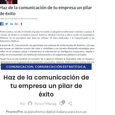
,
,
COMUNICACION
COMUNICACIÓN ESTRATÉGICA
,
,
CRISIS COMUNICACIONAL
CULTURA CORPORATIVA
Haz de la comunicación de
,
,
ETHICCSMATTER
ETHICSMATTER
tu empresa un pilar de
,
,
FORMACION ONLINE
HOME OFFICE
éxito
,
,
INFORMACIÓN FINANCIERA
MÉTRICAS
,
,
PL COMUNICACIÓN
PROPÓSITO CORPORATIVO
0
Por
Plcion*Manag
,
,
PUBLIC RELATIONS
RELACIONES PÚBLICAS
ProntoPro
, la plataforma digital italiana para buscar
,
,
REPUTACIÓN
REPUTACIÓN CORPORATIVA