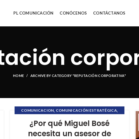
PL COMUNICACIÓN
CONÓCENOS
CONTÁCTANOS
ación corpo
HOME
ARCHIVE BY CATEGORY "REPUTACIÓN CORPORATIVA"
,
,
COMUNICACION
COMUNICACIÓN ESTRATÉGICA
,
,
CRISIS COMUNICACIONAL
CULTURA CORPORATIVA
¿Por qué Miguel Bosé
,
,
ETHICCSMATTER
ETHICSMATTER
necesita un asesor de
,
,
FORMACION ONLINE
PL COMUNICACIÓN