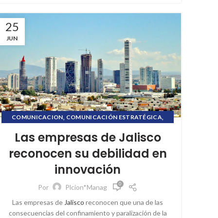
25
JUN
,
,
COMUNICACION
COMUNICACIÓN ESTRATÉGICA
,
,
CRISIS COMUNICACIONAL
ETHICCSMATTER
Las empresas de Jalisco
,
,
ETHICSMATTER
FORMACION ONLINE
reconocen su debilidad en
,
,
INFORMACIÓN FINANCIERA
PL COMUNICACIÓN
innovación
,
,
PUBLIC RELATIONS
RELACIONES PÚBLICAS
,
,
REPUTACIÓN CORPORATIVA
SOCIAL MEDIA
0
Por
Plcion*Manag
,
STORYTELLING
UNIVERSIDAD PANAMERICANA
Las empresas de
Jalisco
reconocen que una de las
consecuencias del confinamiento y paralización de la