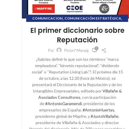
,
,
COMUNICACION
COMUNICACIÓN ESTRATÉGICA
,
,
CRISIS COMUNICACIONAL
CULTURA CORPORATIVA
El primer diccionario sobre
,
,
ETHICCSMATTER
ETHICSMATTER
Reputación
,
,
FORMACION ONLINE
INFORMACIÓN FINANCIERA
,
,
MÉTRICAS
PL COMUNICACIÓN
0
Por
Plcion*Manag
,
,
PROPÓSITO CORPORATIVO
PUBLIC RELATIONS
¿Sabrías definir lo que son los términos “marca
,
,
RELACIONES PÚBLICAS
REPUTACIÓN
empleadora”, “binomio reputacional”, “dividendo
,
,
REPUTACIÓN CORPORATIVA
SOCIAL MEDIA
social” o “Reputation Living Lab.”?. El próximo día 15
,
STORYTELLING
VILLAFANE&ASOCIADOS
de octubre, a las 12.30 (hora de México), se
presentará el Diccionario de la Reputación y de los
Intangibles Empresariales, editado por
Villafañe &
Asociados Consultores
, con la participación
de
#AntonioGaramendi
, presidente de los
empresarios de España;
#AntonioHuertas
,
presidente global de Mapfre, y
#JustoVillafañe
,
presidente de Villafañe & Asociados y director
literario del diccionario. Más de 200 voces recogidas y