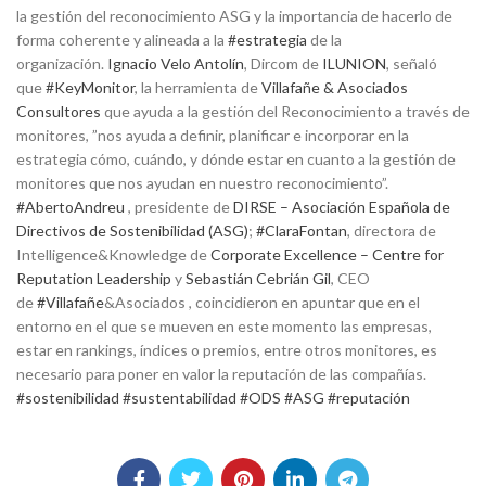
la gestión del reconocimiento ASG y la importancia de hacerlo de
forma coherente y alineada a la
#estrategia
de la
organización.
Ignacio Velo Antolín
, Dircom de
ILUNION
, señaló
que
#KeyMonitor
, la herramienta de
Villafañe & Asociados
Consultores
que ayuda a la gestión del Reconocimiento a través de
monitores, ”nos ayuda a definir, planificar e incorporar en la
estrategia cómo, cuándo, y dónde estar en cuanto a la gestión de
monitores que nos ayudan en nuestro reconocimiento”.
#AbertoAndreu
, presidente de
DIRSE – Asociación Española de
Directivos de Sostenibilidad (ASG)
;
#ClaraFontan
, directora de
Intelligence&Knowledge de
Corporate Excellence – Centre for
Reputation Leadership
y
Sebastián Cebrián Gil
, CEO
de
#Villafañe
&Asociados , coincidieron en apuntar que en el
entorno en el que se mueven en este momento las empresas,
estar en rankings, índices o premios, entre otros monitores, es
necesario para poner en valor la reputación de las compañías.
#sostenibilidad
#sustentabilidad
#ODS
#ASG
#reputación